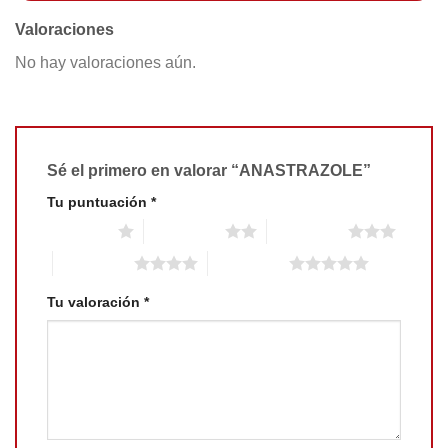
Valoraciones
No hay valoraciones aún.
Sé el primero en valorar “ANASTRAZOLE”
Tu puntuación
*
1 of 5 stars
2 of 5 stars
3 of 5 stars
4 of 5 stars
5 of 5 stars
Tu valoración
*